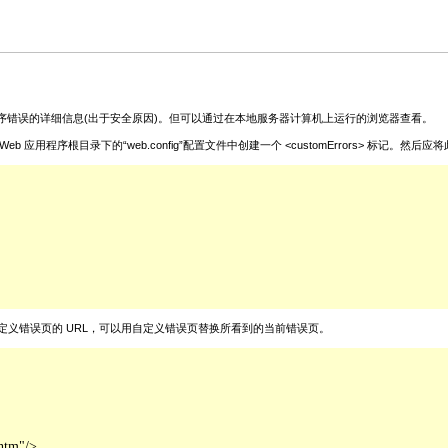
序错误的详细信息(出于安全原因)。但可以通过在本地服务器计算机上运行的浏览器查看。
录下的“web.config”配置文件中创建一个 <customErrors> 标记。然后应将此 <cust
性，使之指向自定义错误页的 URL，可以用自定义错误页替换所看到的当前错误页。
htm"/>
