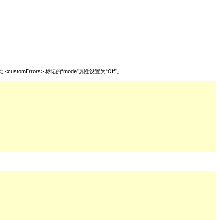
omErrors> 标记的“mode”属性设置为“Off”。