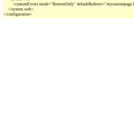
        <customErrors mode="RemoteOnly" defaultRedirect="mycustompage.
    </system.web>

</configuration>